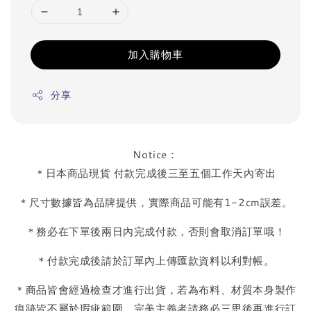
加入購物車
分享
Notice：
＊日本商品現貨 付款完成後三至五個工作天內寄出
＊尺寸數據皆為品牌提供，實際商品可能有1-2cm誤差。
＊務必在下單後兩日內完成付款，否則會取消訂單哦！
＊付款完成後請於訂單內上傳匯款資料以利對帳。
＊商品皆會經過檢查才進行出貨，若為布料、材質本身製作
痕跡皆不屬於瑕疵範圍，完美主義者請務必三思後再進行訂