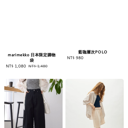
藍咖層次POLO
marimekko 日本限定購物
NT$ 980
Regular
袋
price
Sale
NT$ 1,080
Regular
NT$ 1,480
price
price