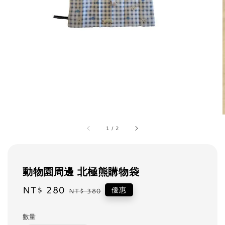
1
/
2
動物園周邊 北極熊購物袋
Sale
NT$ 280
Regular
優惠
NT$ 380
price
price
數量