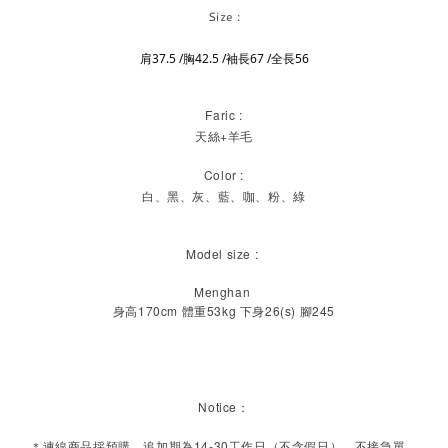
Size :
肩37.5 /胸42.5 /袖長67 /全長56
Faric :
天絲+羊毛
Color :
白、黑、灰、藍、咖、粉、綠
Model size :
Menghan
身高170cm 體重53kg 下身26(s) 腳245
Notice：
＊連線商品採預購，追加期為14-30工作日（不含假日），不接急單。