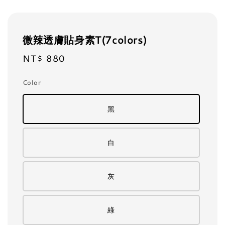
微辣透膚貼身素T(7colors)
NT$ 880
Regular
price
Color
黑
白
灰
綠