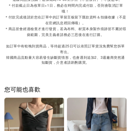
＊付款截止日為收單日+1日，務必在時間內完成付款，否則會取消訂單
哦！
＊付款完成後請於您在訂單中的訂單留言板留下匯款資料＆拍攝收據（不是
在官網訊息裡回傳哦）。
＊商品皆會經過檢查才進行發貨，若為布料、材質本身製作痕跡皆不屬於瑕
疵範圍，完美主義者請務必三思後在進行訂購。
如訂單中有較晚到貨商品，等待超過25日可以依照訂單貨況免費幫您拆單
寄出。
2
3
韓國商品流動量大容易發生缺斷貨情形，也會遇到追加
、
週廠商突然通
知斷貨，介意者請斟酌購買。
您可能也喜歡