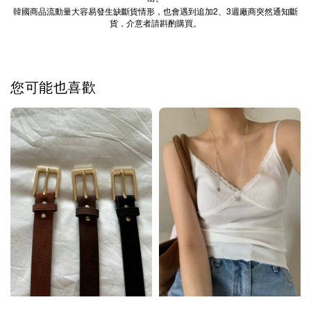
2
3
韓國商品流動量大容易發生缺斷貨情形，也會遇到追加
、
週廠商突然通知斷
貨，介意者請斟酌購買。
您可能也喜歡