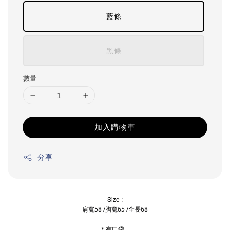
藍條
黑條
數量
加入購物車
分享
Size :
肩寬58 /胸寬65 /全長68
＊有口袋。