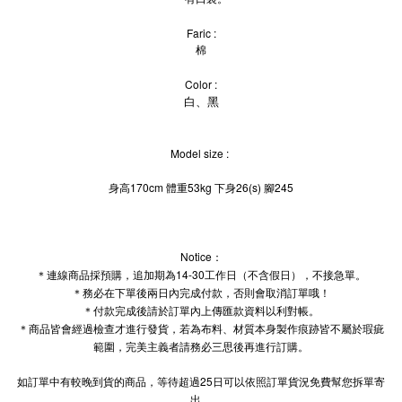
Faric :
棉
Color :
白、黑
Model size :
身高170cm 體重53kg 下身26(s) 腳245
Notice：
＊連線商品採預購，追加期為14-30工作日（不含假日），不接急單。
＊務必在下單後兩日內完成付款，否則會取消訂單哦！
＊付款完成後請於訂單內上傳匯款資料以利對帳。
＊商品皆會經過檢查才進行發貨，若為布料、材質本身製作痕跡皆不屬於瑕疵
範圍，完美主義者請務必三思後再進行訂購。
如訂單中有較晚到貨的商品，等待超過25日可以依照訂單貨況免費幫您拆單寄
出。