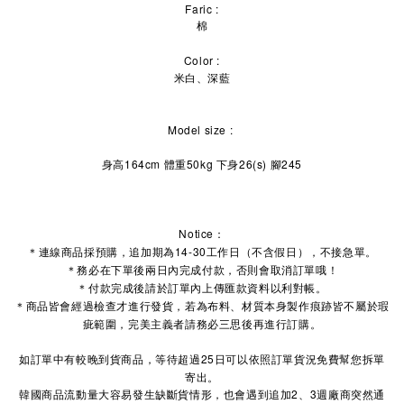
Faric :
棉
Color :
米白、深藍
Model size :
身高164cm 體重50kg 下身26(s) 腳245
Notice：
＊連線商品採預購，追加期為14-30工作日（不含假日），不接急單。
＊務必在下單後兩日內完成付款，否則會取消訂單哦！
＊付款完成後請於訂單內上傳匯款資料以利對帳。
＊商品皆會經過檢查才進行發貨，若為布料、材質本身製作痕跡皆不屬於瑕
疵範圍，完美主義者請務必三思後再進行訂購。
如訂單中有較晚到貨商品，等待超過25日可以依照訂單貨況免費幫您拆單
寄出。
2
3
韓國商品流動量大容易發生缺斷貨情形，也會遇到追加
、
週廠商突然通