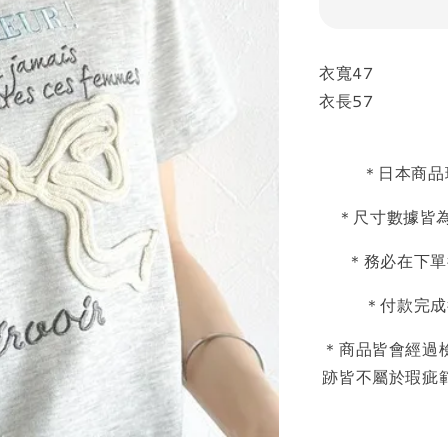
衣寬47
衣長57
＊日本商品
＊尺寸數據皆為
＊務必在下單
＊付款完成
＊商品皆會經過
跡皆不屬於瑕疵