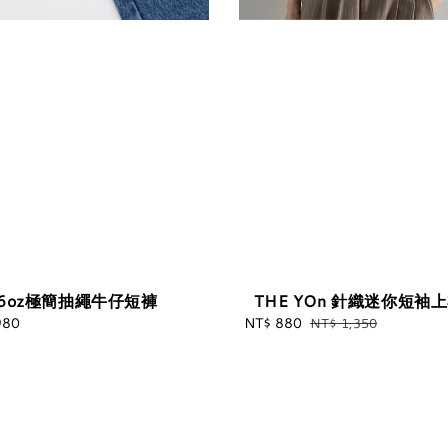
6oz極簡抽繩牛仔短褲
THE YOn 針織迷你短袖
980
Regular
Sale
NT$ 880
Regular
NT$ 1,350
price
price
price