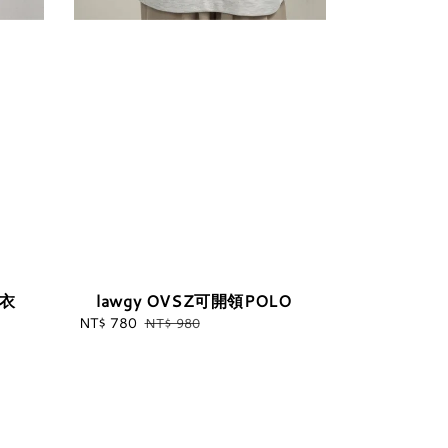
上衣
lawgy OVSZ可開領POLO
Sale
NT$ 780
Regular
NT$ 980
price
price