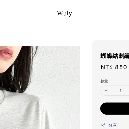
蝴蝶結刺繡
NT$ 880
Regu
pric
數量
分享