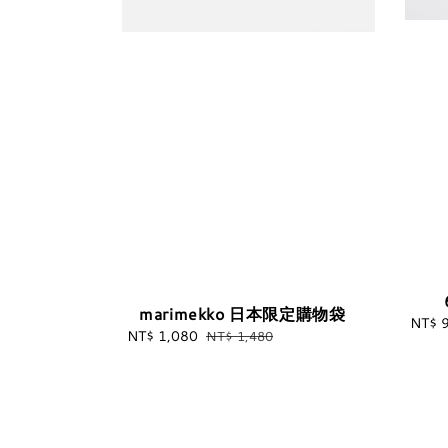
marimekko 日本限定購物袋
NT$ 
Sale
NT$ 1,080
Regular
NT$ 1,480
price
price