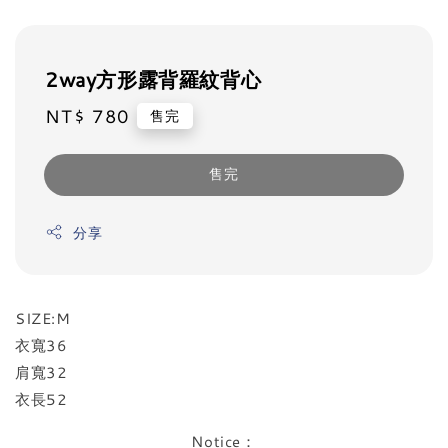
2way方形露背羅紋背心
NT$ 780
Regular
售完
price
售完
分享
SIZE:M
衣寬36
肩寬32
衣長52
Notice：