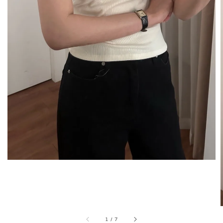
1
/
7