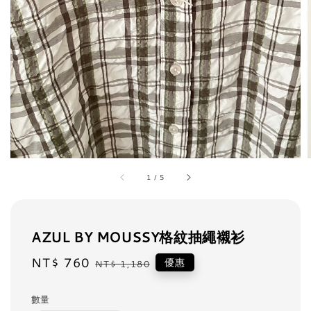
1
/
5
AZUL BY MOUSSY格紋抽繩襯衫
Sale
NT$ 760
Regular
優惠
NT$ 1,180
price
price
數量