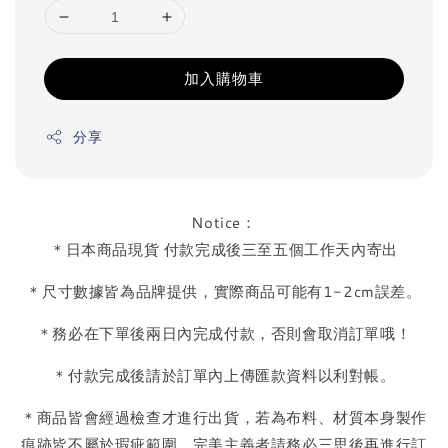
加入購物車
分享
Notice：
＊日本商品現貨 付款完成後三至五個工作天內寄出
＊尺寸數據皆為品牌提供，實際商品可能有1-2cm誤差。
＊務必在下單後兩日內完成付款，否則會取消訂單哦！
＊付款完成後請於訂單內上傳匯款資料以利對帳。
＊商品皆會經過檢查才進行出貨，若為布料、材質本身製作
痕跡皆不屬於瑕疵範圍，完美主義者請務必三思後再進行訂