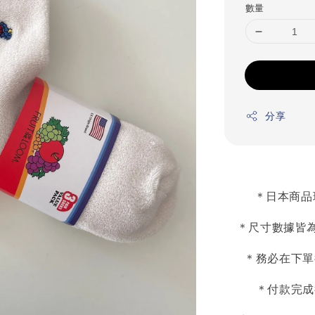
數量
分享
＊日本商品
＊尺寸數據皆為
＊務必在下單
＊付款完成