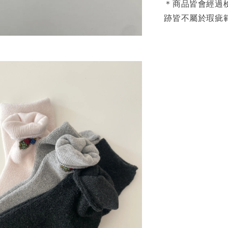
＊商品皆會經過
跡皆不屬於瑕疵