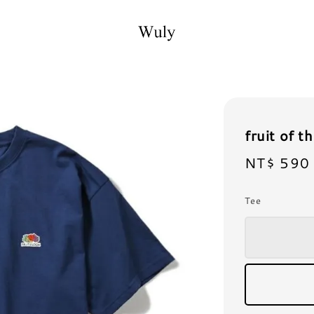
fruit of
Sale
NT$ 590
price
Tee