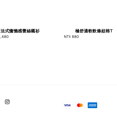
法式慵懶感蕾絲襯衫
極舒適軟軟條紋棉T
1,480
Regular
NT$ 880
Regular
price
price