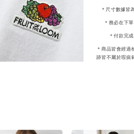
＊尺寸數據皆為
＊務必在下單
＊付款完成
＊商品皆會經過
跡皆不屬於瑕疵