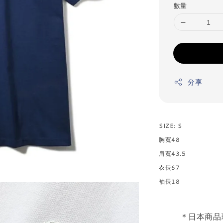
數量
分享
SIZE: S
胸寬48
肩寬43.5
衣長67
袖長18
＊日本商品