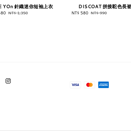
E YOn 針織迷你短袖上衣
DISCOAT 拼接駝色長
880
Regular
Sale
NT$ 580
Regular
NT$ 1,350
NT$ 990
price
price
price