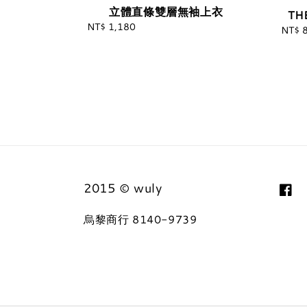
立體直條雙層無袖上衣
TH
NT$ 1,180
Regular
Sale
NT$ 
price
price
2015 © wuly
烏黎商行 8140-9739