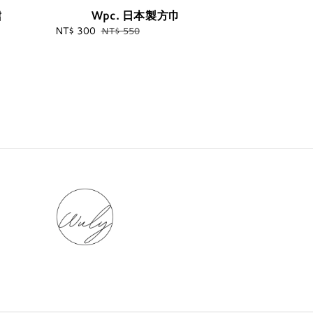
裙
Wpc. 日本製方巾
Sale
NT$ 300
Regular
NT$ 550
price
price