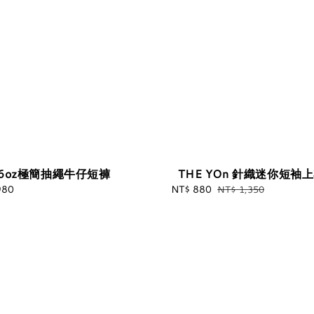
6oz極簡抽繩牛仔短褲
THE YOn 針織迷你短袖
980
Regular
Sale
NT$ 880
Regular
NT$ 1,350
price
price
price