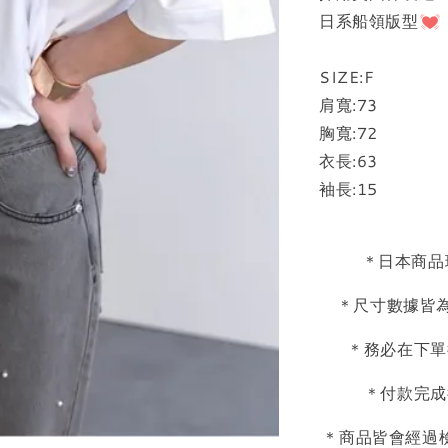
日系船領版型
SIZE:F
肩寬:73
胸寬:72
衣長:63
袖長:15
＊日本商品
＊尺寸數據皆為
＊務必在下單
＊付款完成
＊商品皆會經過