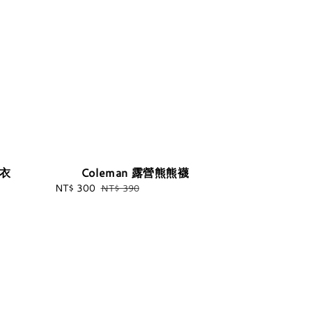
上衣
Coleman 露營熊熊襪
Sale
NT$ 300
Regular
NT$ 390
price
price