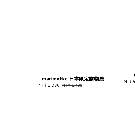
marimekko 日本限定購物袋
NT$ 
Sale
NT$ 1,080
Regular
NT$ 1,480
price
price