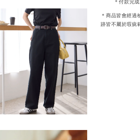
＊付款完成
＊商品皆會經過
跡皆不屬於瑕疵