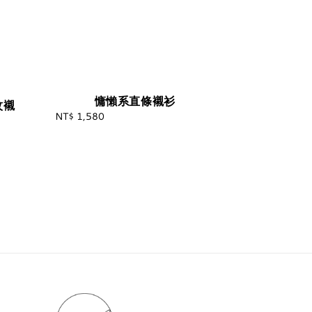
慵懶系直條襯衫
紋襯
NT$ 1,580
Regular
price