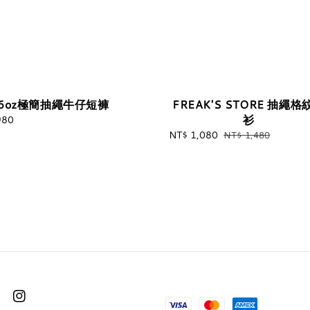
6oz極簡抽繩牛仔短褲
FREAK'S STORE 抽繩格
衫
980
Regular
price
Sale
NT$ 1,080
Regular
NT$ 1,480
price
price