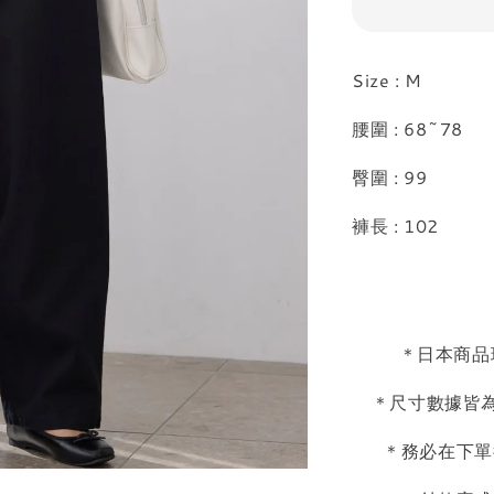
Size : M
腰圍 : 68~78
臀圍 : 99
褲長 : 102
＊日本商品
＊尺寸數據皆為
＊務必在下單