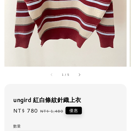
1
/
5
ungird 紅白條紋針織上衣
Sale
NT$ 780
Regular
優惠
NT$ 1,480
price
price
數量