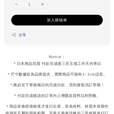
加入購物車
分享
Notice：
＊日本商品現貨 付款完成後三至五個工作天內寄出
＊尺寸數據皆為品牌提供，實際商品可能有1-2cm誤差。
＊務必在下單後兩日內完成付款，否則會取消訂單哦！
＊付款完成後請於訂單內上傳匯款資料以利對帳。
＊商品皆會經過檢查才進行出貨，若為布料、材質本身製作
痕跡皆不屬於瑕疵範圍，完美主義者請務必三思後再進行訂