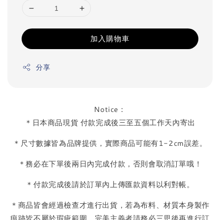
加入購物車
分享
Notice：
＊日本商品現貨 付款完成後三至五個工作天內寄出
＊尺寸數據皆為品牌提供，實際商品可能有1-2cm誤差。
＊務必在下單後兩日內完成付款，否則會取消訂單哦！
＊付款完成後請於訂單內上傳匯款資料以利對帳。
＊商品皆會經過檢查才進行出貨，若為布料、材質本身製作
痕跡皆不屬於瑕疵範圍，完美主義者請務必三思後再進行訂