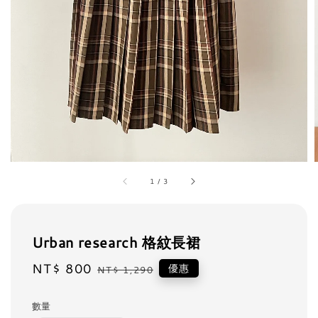
1
/
3
Urban research 格紋長裙
Sale
NT$ 800
Regular
優惠
NT$ 1,290
price
price
數量